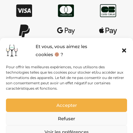
Et vous, vous aimez les
cookies
?
AIDE & CONTACT
Pour offrir les meilleures expériences, nous utilisons des
technologies telles que les cookies pour stocker et/ou accéder aux
QUI SOMMES NOUS ?
informations des appareils. Le fait de ne pas consentir ou de retirer
son consentement peut avoir un effet négatif sur certaines
caractéristiques et fonctions.
MENTIONS LÉGALES ET CGV
Accepter
VIE PRIVÉE
Refuser
PLAN DU SITE
Voir les préférences