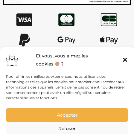
Et vous, vous aimez les
cookies
?
AIDE & CONTACT
Pour offrir les meilleures expériences, nous utilisons des
technologies telles que les cookies pour stocker et/ou accéder aux
QUI SOMMES NOUS ?
informations des appareils. Le fait de ne pas consentir ou de retirer
son consentement peut avoir un effet négatif sur certaines
caractéristiques et fonctions.
MENTIONS LÉGALES ET CGV
Accepter
VIE PRIVÉE
Refuser
PLAN DU SITE