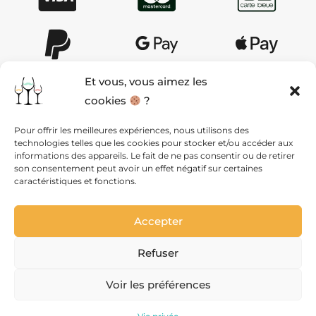
Et vous, vous aimez les
cookies
?
AIDE & CONTACT
Pour offrir les meilleures expériences, nous utilisons des
technologies telles que les cookies pour stocker et/ou accéder aux
QUI SOMMES NOUS ?
informations des appareils. Le fait de ne pas consentir ou de retirer
son consentement peut avoir un effet négatif sur certaines
caractéristiques et fonctions.
MENTIONS LÉGALES ET CGV
Accepter
VIE PRIVÉE
Refuser
PLAN DU SITE
Voir les préférences
Site réalisé par