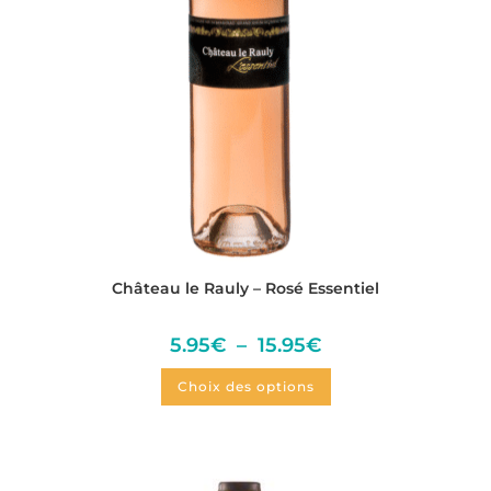
Château le Rauly – Rosé Essentiel
5.95
€
–
15.95
€
Choix des options