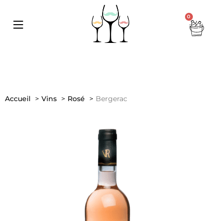
0
Accueil
Vins
Rosé
Bergerac