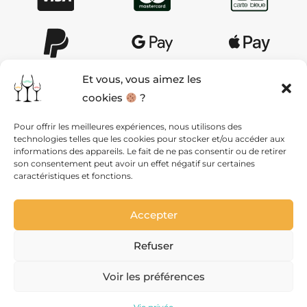
Et vous, vous aimez les
cookies
?
AIDE & CONTACT
Pour offrir les meilleures expériences, nous utilisons des
technologies telles que les cookies pour stocker et/ou accéder aux
QUI SOMMES NOUS ?
informations des appareils. Le fait de ne pas consentir ou de retirer
son consentement peut avoir un effet négatif sur certaines
caractéristiques et fonctions.
MENTIONS LÉGALES ET CGV
Accepter
VIE PRIVÉE
Refuser
PLAN DU SITE
Voir les préférences
Site réalisé par